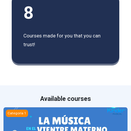
8
Courses made for you that you can
trust!
Available courses
LA MÚSICA EN EL VIENTRE MATERNO (HASTA LOS 4 MESES DE 
Categoría 1