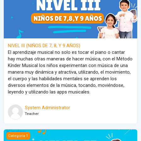
NIVEL III (NIÑOS DE 7, 8, Y 9 AÑOS)
El aprendizaje musical no solo es tocar el piano o cantar
hay muchas otras maneras de hacer música, con el Método
Kínder Musical los niños experimentan con música de una
manera muy dinámica y atractiva, utilizando, el movimiento,
el cuerpo y las habilidades mentales se aprenden los
diversos elementos de la música, tocando, moviéndose,
leyendo y utilizando las apps musicales.
System Administrator
Teacher
NIVEL II (NIÑOS DE 5 Y 6 AÑOS)
Categoría 1