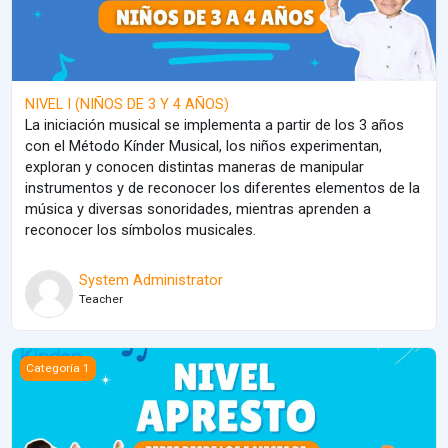
NIVEL I (NIÑOS DE 3 Y 4 AÑOS)
La iniciación musical se implementa a partir de los 3 años
con el Método Kínder Musical, los niños experimentan,
exploran y conocen distintas maneras de manipular
instrumentos y de reconocer los diferentes elementos de la
música y diversas sonoridades, mientras aprenden a
reconocer los símbolos musicales.
System Administrator
Teacher
NIVEL APRESTO (BEBES DESDE LOS 5 MESES DE EDAD HASTA L
Categoría 1