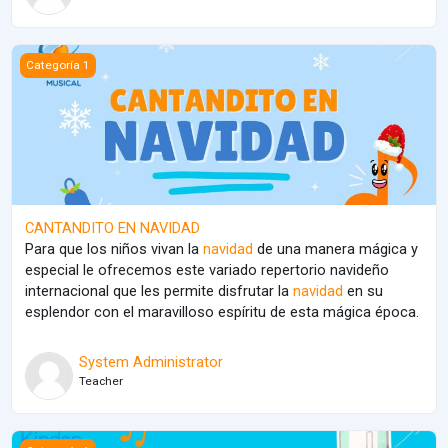
CANTANDITO EN NAVIDAD
Categoría 1
CANTANDITO EN NAVIDAD
Para que los niños vivan la
navidad
de una manera mágica y
especial le ofrecemos este variado repertorio navideño
internacional que les permite disfrutar la
navidad
en su
esplendor con el maravilloso espíritu de esta mágica época.
System Administrator
Teacher
NIVEL IV (NIÑOS DE 10, 11 Y 12 AÑOS)